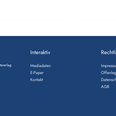
erranes Flair am Ossiacher
Webinare rund 
State of Mind“
Interaktiv
Rechtl
tsverlag
Mediadaten
Impress
E-Paper
Offenle
Kontakt
Datensch
AGB