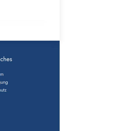
um den „Ocean
iches
um
gung
utz