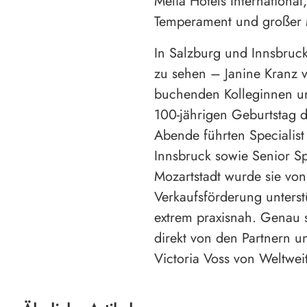
Meliá Hotels Internationa
Temperament und großer
In Salzburg und Innsbruck
zu sehen – Janine Kranz v
buchenden Kolleginnen un
100-jährigen Geburtstag d
Abende führten Specialis
Innsbruck sowie Senior Spe
Mozartstadt wurde sie vo
Verkaufsförderung unters
extrem praxisnah. Genau 
direkt von den Partnern un
Victoria Voss von Weltwei
17. Juli 2026
16. Juli