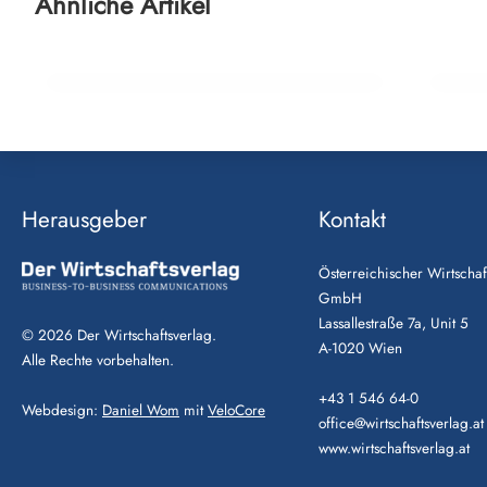
Kostenfreies Winter Flexpaket für
Medit
Ähnliche Artikel
Orient-Reisen 2026/27
See
Herausgeber
Kontakt
Österreichischer Wirtschaf
GmbH
Lassallestraße 7a, Unit 5
© 2026 Der Wirtschaftsverlag.
A-1020 Wien
Alle Rechte vorbehalten.
+43 1 546 64-0
Webdesign:
Daniel Wom
mit
VeloCore
office@wirtschaftsverlag.at
www.wirtschaftsverlag.at