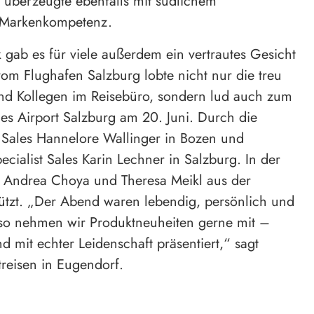
l, überzeugte ebenfalls mit südlichem
 Markenkompetenz.
 gab es für viele außerdem ein vertrautes Gesicht
om Flughafen Salzburg lobte nicht nur die treu
d Kollegen im Reisebüro, sondern lud auch zum
es Airport Salzburg am 20. Juni. Durch die
t Sales Hannelore Wallinger in Bozen und
cialist Sales Karin Lechner in Salzburg. In der
n Andrea Choya und Theresa Meikl aus der
tützt. „Der Abend waren lebendig, persönlich und
so nehmen wir Produktneuheiten gerne mit –
d mit echter Leidenschaft präsentiert,“ sagt
treisen in Eugendorf.
 2026
15. Juli 2026