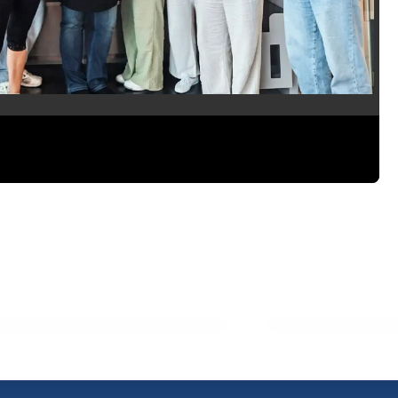
 2026
15. Juli 2026
erranes Flair am Ossiacher
Webinare rund 
State of Mind“