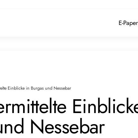
E-Paper
Ps
Events
ttelte Einblicke in Burgas und Nessebar
ermittelte Einblick
 und Nessebar