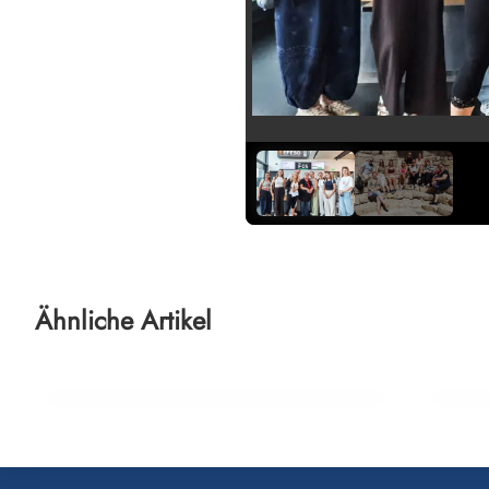
17. Juli 2026
16. Juli
Kostenfreies Winter Flexpaket für
Medit
Ähnliche Artikel
Orient-Reisen 2026/27
See