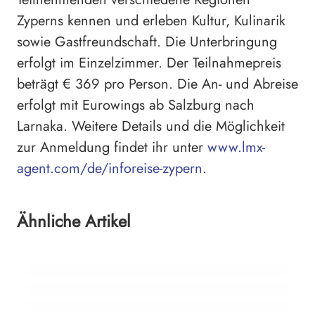
Zyperns kennen und erleben Kultur, Kulinarik
sowie Gastfreundschaft. Die Unterbringung
erfolgt im Einzelzimmer. Der Teilnahmepreis
beträgt € 369 pro Person. Die An- und Abreise
erfolgt mit Euro­wings ab Salzburg nach
Larnaka. Weitere Details und die Möglichkeit
zur Anmeldung findet ihr unter
www.lmx-
agent.com/de/inforeise-zypern
.
17. Juli 2026
Kostenfreies Winter Flexpaket für Orient-
Ähnliche Artikel
15. Juli 2026
Reisen 2026/27
16. Juli 2026
Webinare rund um den „Ocean State of
Mediterranes Flair am Ossiacher See
Mind“